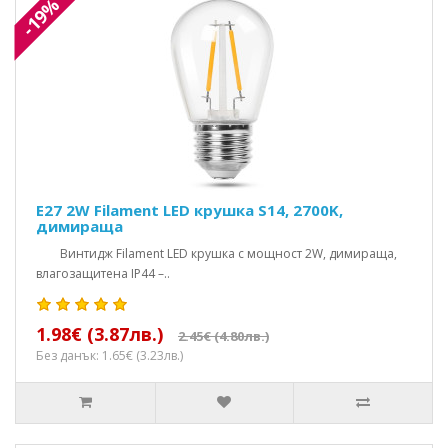
-19%
E27 2W Filament LED крушка S14, 2700K,
димираща
Винтидж Filament LED крушка с мощност 2W, димираща,
влагозащитена IP44 –..
1.98€ (3.87лв.)
2.45€ (4.80лв.)
Без данък: 1.65€ (3.23лв.)