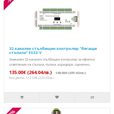
32 канален стълбищен контролер "бягащи
стъпала" ES32-V
Уникален 32-канален стълбищен контролер за ефектно
осветление на стъпала, пътеки, коридори, сценично..
135.00€ (264.04лв.)
148.80€ (291.03лв.)
Без данък: 112.50€ (220.03лв.)