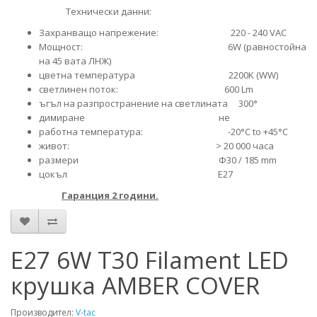
Технически данни:
Захранващо напрежение: 220 - 240 VAC
Moщност: 6W (равностойна
на 45 вата ЛНЖ)
цветна температура 2200K (WW)
светлинен поток: 600 Lm
ъгъл на разпространение на светлината 300°
димиране не
работна температура: -20°C to +45°C
живот: > 20 000 часа
размери Ф30 / 185 mm
цокъл Е27
Гаранция 2 години.
E27 6W T30 Filament LED
крушка AMBER COVER
Производител:
V-tac