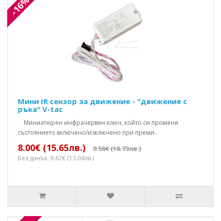
-16%
Мини IR сензор за движение - "движение с
ръка" V-tac
Mиниатюрен инфрачервен ключ, който си променя
състоянието включено/изключено при преми..
8.00€ (15.65лв.)
9.58€ (18.73лв.)
Без данък: 6.67€ (13.04лв.)