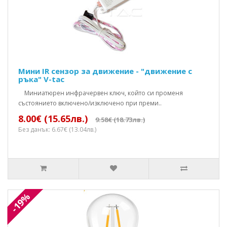
Мини IR сензор за движение - "движение с
ръка" V-tac
Mиниатюрен инфрачервен ключ, който си променя
състоянието включено/изключено при преми..
8.00€ (15.65лв.)
9.58€ (18.73лв.)
Без данък: 6.67€ (13.04лв.)
-19%