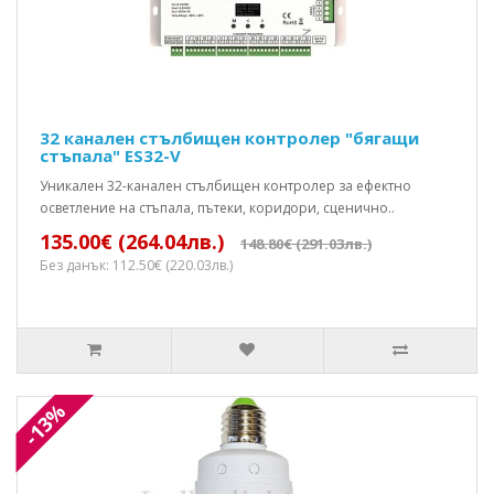
32 канален стълбищен контролер "бягащи
стъпала" ES32-V
Уникален 32-канален стълбищен контролер за ефектно
осветление на стъпала, пътеки, коридори, сценично..
135.00€ (264.04лв.)
148.80€ (291.03лв.)
Без данък: 112.50€ (220.03лв.)
-13%