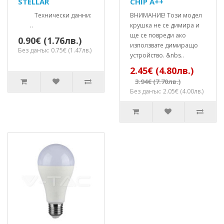
STELLAR
CHIP A++
Технически данни:
ВНИМАНИЕ! Този модел
..
крушка не се димира и
ще се повреди ако
0.90€ (1.76лв.)
използвате димиращо
Без данък: 0.75€ (1.47лв.)
устройство. &nbs..
2.45€ (4.80лв.)
3.94€ (7.70лв.)
Без данък: 2.05€ (4.00лв.)