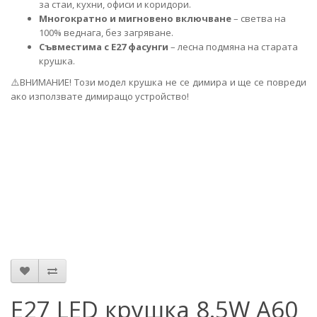
за стаи, кухни, офиси и коридори.
Многократно и мигновено включване
– светва на
100% веднага, без загряване.
Съвместима с E27 фасунги
– лесна подмяна на старата
крушка.
⚠️
ВНИМАНИЕ! Този мо
дел крушка не се димира и ще се повреди
ако използвате димиращо устройство!
E27 LED крушка 8.5W A60