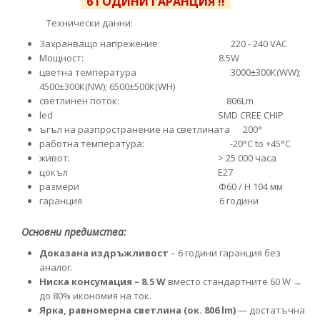
6 ГОДИНИ ГАРАНЦИЯ !!
Технически данни:
Захранващо напрежение: 220 - 240 VAC
Moщност: 8.5W
цветна температура 3000±300К(WW);
4500±300К(NW); 6500±500К(WH)
светлинен поток: 806Lm
led SMD CREE CHIP
ъгъл на разпространение на светлината 200°
работна температура: -20°C to +45°C
живот: > 25 000 часа
цокъл Е27
размери Ф60 / Н 104 мм
гаранция 6 години
Основни предимства:
Доказана издръжливост
– 6 години гаранция без
аналог.
Ниска консумация – 8.5 W
вместо стандартните 60 W →
до 80% икономия на ток.
Ярка, равномерна светлина (ок. 806 lm)
— достатъчна