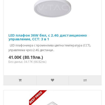
LED плафон 36W бял, с 2.4G дистанционно
управление, CCT: 3 в 1
LED плафониера с променлива цветна температура (CCT),
управляема чрез 2.4G дистанци..
41.00€ (80.19лв.)
Без данък: 34.17€ (66.82лв.)