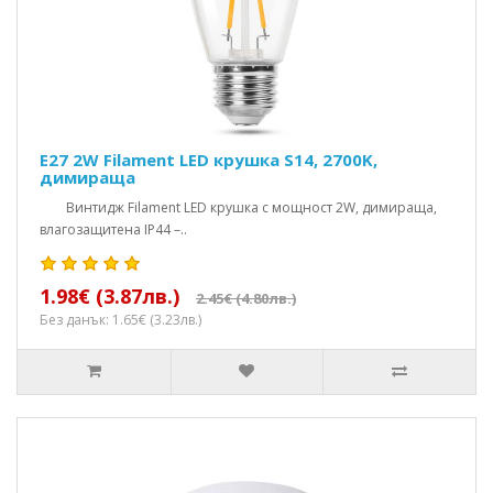
E27 2W Filament LED крушка S14, 2700K,
димираща
Винтидж Filament LED крушка с мощност 2W, димираща,
влагозащитена IP44 –..
1.98€ (3.87лв.)
2.45€ (4.80лв.)
Без данък: 1.65€ (3.23лв.)