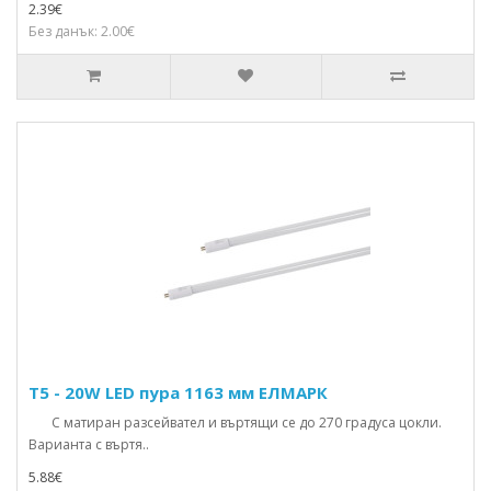
2.39€
Без данък: 2.00€
T5 - 20W LED пура 1163 мм ЕЛМАРК
С матиран разсейвател и въртящи се до 270 градуса цокли.
Варианта с въртя..
5.88€