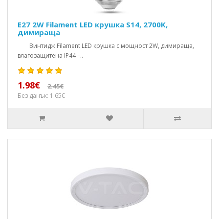
E27 2W Filament LED крушка S14, 2700K,
димираща
Винтидж Filament LED крушка с мощност 2W, димираща,
влагозащитена IP44 –..
1.98€
2.45€
Без данък: 1.65€