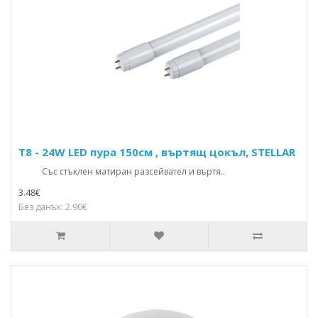
T8 - 24W LED пура 150см , въртящ цокъл, STELLAR
Със стъклен матиран разсейвател и въртя..
3.48€
Без данък: 2.90€