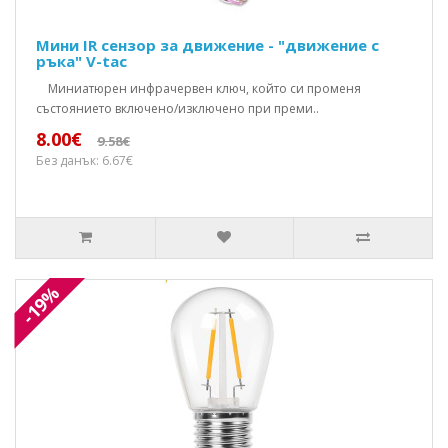
Мини IR сензор за движение - "движение с
ръка" V-tac
Mиниатюрен инфрачервен ключ, който си променя
състоянието включено/изключено при преми..
8.00€
9.58€
Без данък: 6.67€
-19%