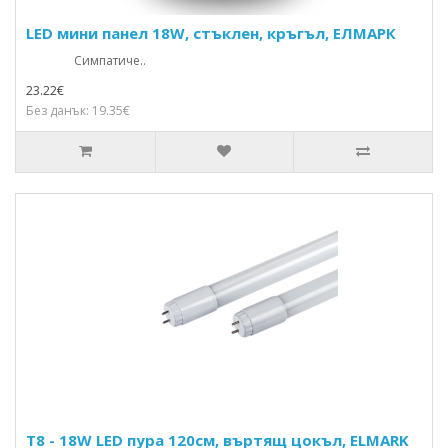
LED мини панел 18W, стъклен, кръгъл, ЕЛМАРК
Симпатиче..
23.22€
Без данък: 19.35€
T8 - 18W LED пура 120см, въртящ цокъл, ELMARK