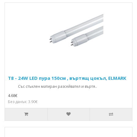
T8 - 24W LED пура 150см , въртящ цокъл, ELMARK
Със стъклен матиран разсейвател и въртя..
4.68€
Без данък: 3.90€