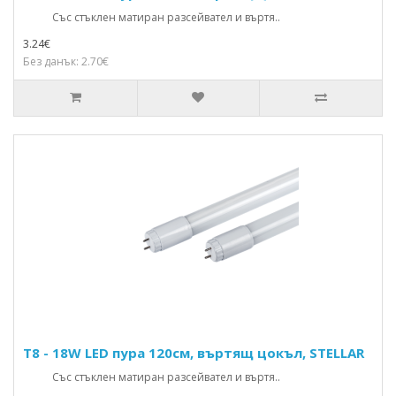
Със стъклен матиран разсейвател и въртя..
3.24€
Без данък: 2.70€
T8 - 18W LED пура 120см, въртящ цокъл, STELLAR
Със стъклен матиран разсейвател и въртя..