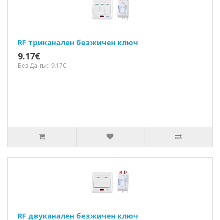
RF триканален безжичен ключ
9.17€
Без Данък: 9.17€
RF двуканален безжичен ключ