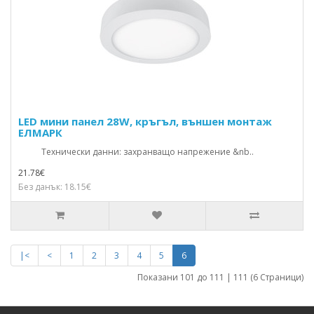
LED мини панел 28W, кръгъл, външен монтаж
ЕЛМАРК
Технически данни: захранващо напрежение &nb..
21.78€
Без данък: 18.15€
|<
<
1
2
3
4
5
6
Показани 101 до 111 | 111 (6 Страници)