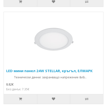
LED мини панел 24W STELLAR, кръгъл, ЕЛМАРК
Технически данни: захранващо напрежение &nb..
8.82€
Без данък: 7.35€