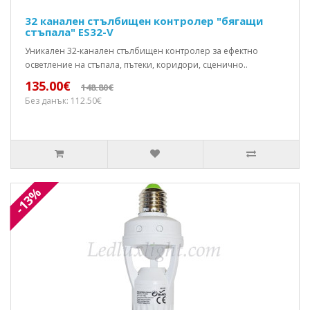
32 канален стълбищен контролер "бягащи
стъпала" ES32-V
Уникален 32-канален стълбищен контролер за ефектно
осветление на стъпала, пътеки, коридори, сценично..
135.00€
148.80€
Без данък: 112.50€
-13%