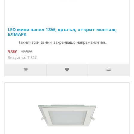
LED мини панел 18W, кръгъл, открит монтаж,
ЕЛМАРК
Технически данни: захранващо напрежение &n..
12.52€
9.38€
Без данък: 7.82€