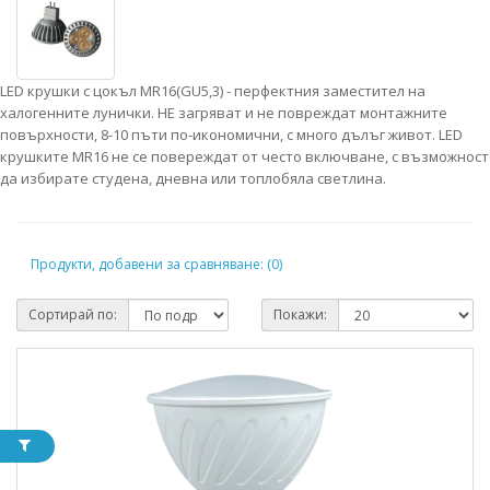
LED крушки с цокъл MR16(GU5,3) - перфектния заместител на
халогенните лунички. НЕ загряват и не повреждат монтажните
повърхности, 8-10 пъти по-икономични, с много дълъг живот. LED
крушките MR16 не се повереждат от често включване, с възможност
да избирате студена, дневна или топлобяла светлина.
Продукти, добавени за сравняване: (0)
Сортирай по:
Покажи: