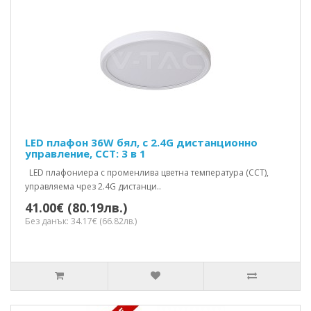
LED плафон 36W бял, с 2.4G дистанционно
управление, CCT: 3 в 1
LED плафониера с променлива цветна температура (CCT),
управляема чрез 2.4G дистанци..
41.00€ (80.19лв.)
Без данък: 34.17€ (66.82лв.)