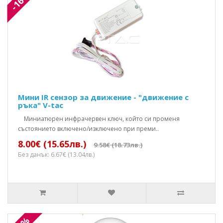
-16%
Мини IR сензор за движение - "движение с
ръка" V-tac
Mиниатюрен инфрачервен ключ, който си променя
състоянието включено/изключено при преми..
8.00€ (15.65лв.)
9.58€ (18.73лв.)
Без данък: 6.67€ (13.04лв.)