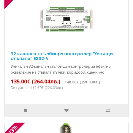
32 канален стълбищен контролер "бягащи
стъпала" ES32-V
Уникален 32-канален стълбищен контролер за ефектно
осветление на стъпала, пътеки, коридори, сценично..
135.00€ (264.04лв.)
148.80€ (291.03лв.)
Без данък: 112.50€ (220.03лв.)
-13%