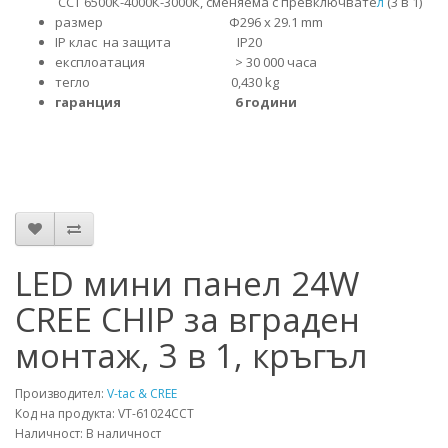
CCT
6500К-4000К-3000К,
сменяема с превключвате
л
(3 в 1)
размер Φ296 x 29.1 mm
IP клас на защита IP20
експлоатация > 30 000 часа
тегло 0,430 kg
гаранция 6 години
LED мини панел 24W
CREE CHIP за вграден
монтаж, 3 в 1, кръгъл
Производител:
V-tac & CREE
Код на продукта: VT-61024CCT
Наличност: В наличност