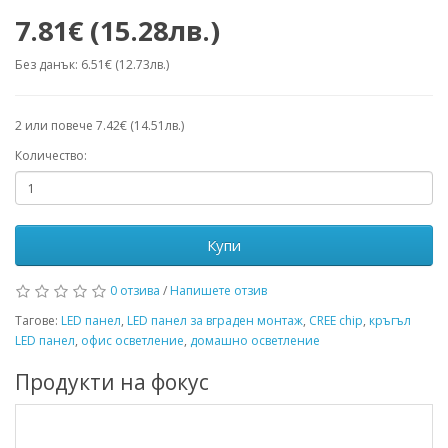
7.81€ (15.28лв.)
Без данък: 6.51€ (12.73лв.)
2 или повече 7.42€ (14.51лв.)
Количество:
Купи
0 отзива
/
Напишете отзив
Тагове:
LED панел
,
LED панел за вграден монтаж
,
CREE chip
,
кръгъл
LED панел
,
офис осветление
,
домашно осветление
Продукти на фокус