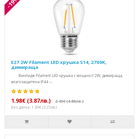
-19%
E27 2W Filament LED крушка S14, 2700K,
димираща
Винтидж Filament LED крушка с мощност 2W, димираща,
влагозащитена IP44 –..
1.98€ (3.87лв.)
2.45€ (4.80лв.)
Без данък: 1.65€ (3.23лв.)