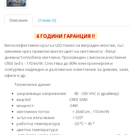
Описание
Отзиви (0)
6 ГОДИНИ ГАРАНЦИЯ !!
Високоефективен кръгъл LED панел за ввграден монтаж, със
сменяем чрез превключвател цвят на светлината - бяла/
дневна/топлобяла светлина. Произведен с висококачествени
CREE led's - 110 lm/W. Спестява до 80% електроенергия и
осигурява надеждно и дълговечно осветление за домове, зали,
офиси и др.
Технически данни:
захранващо напрежение 85 - 265 VAC (с драйвер)
вид led CREE SMD
мощност: 24W
светлинен поток: > 2640 Lm , 110 lm/W
ъгъл на излъчване >120°
o
o
работна температура -20
C ÷ 45
цветна температура: