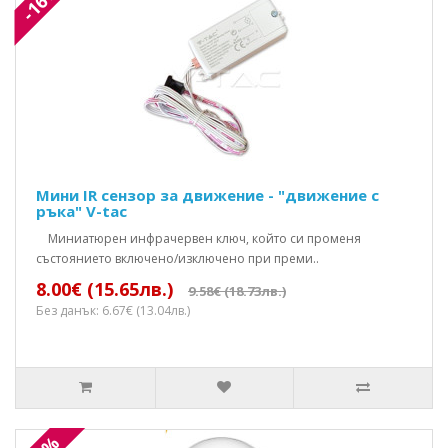
-16%
Мини IR сензор за движение - "движение с
ръка" V-tac
Mиниатюрен инфрачервен ключ, който си променя
състоянието включено/изключено при преми..
8.00€ (15.65лв.)
9.58€ (18.73лв.)
Без данък: 6.67€ (13.04лв.)