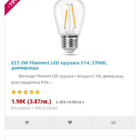
-19%
E27 2W Filament LED крушка S14, 2700K,
димираща
Винтидж Filament LED крушка с мощност 2W, димираща,
влагозащитена IP44 –..
1.98€ (3.87лв.)
2.45€ (4.80лв.)
Без данък: 1.65€ (3.23лв.)