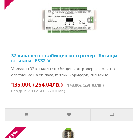
32 канален стълбищен контролер "бягащи
стъпала" ES32-V
Уникален 32-канален стълбищен контролер за ефектно
осветление на стъпала, пътеки, коридори, сценично..
135.00€ (264.04лв.)
148.80€ (291.03лв.)
Без данък: 112.50€ (220.03лв.)
-13%