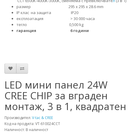
CCT
6500К-4000К-3000К,
сменяема с превключвате
л
(3 в 1)
размер 295 x 295 x 28.6 mm
IP клас на защита IP20
експлоатация > 30 000 часа
тегло 0,500 kg
гаранция 6 години
LED мини панел 24W
CREE CHIP за вграден
монтаж, 3 в 1, квадратен
Производител:
V-tac & CREE
Код на продукта: VT-610024CCT
Наличност: В наличност