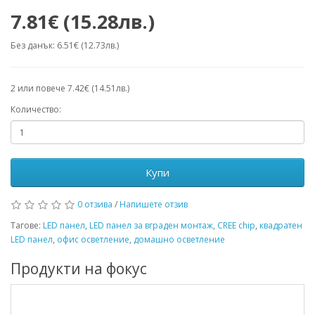
7.81€ (15.28лв.)
Без данък: 6.51€ (12.73лв.)
2 или повече 7.42€ (14.51лв.)
Количество:
Купи
0 отзива
/
Напишете отзив
Тагове:
LED панел
,
LED панел за вграден монтаж
,
CREE chip
,
квадратен
LED панел
,
офис осветление
,
домашно осветление
Продукти на фокус