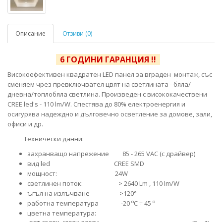
Описание
Отзиви (0)
6 ГОДИНИ ГАРАНЦИЯ !!
Високоефективен квадратен LED панел за вграден монтаж, със
сменяем чрез превключвател цвят на светлината - бяла/
дневна/топлобяла светлина. Произведен с висококачествени
CREE led's - 110 lm/W. Спестява до 80% електроенергия и
осигурява надеждно и дълговечно осветление за домове, зали,
офиси и др.
Технически данни:
захранващо напрежение 85 - 265 VAC (с драйвер)
вид led CREE SMD
мощност: 24W
светлинен поток: > 2640 Lm , 110 lm/W
ъгъл на излъчване >120°
o
o
работна температура -20
C ÷ 45
цветна температура: