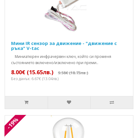
Мини IR сензор за движение - "движение с
ръка" V-tac
Mиниатюрен инфрачервен ключ, който си променя
състоянието включено/изключено при преми..
8.00€ (15.65лв.)
9.58€ (18.73лв.)
Без данък: 6.67€ (13.04лв.)
-19%