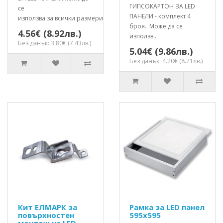
ГИПСОКАРТОН ЗА LED
се
ПАНЕЛИ - комплект 4
използва за всички размери на п..
броя. Mоже да се
4.56€ (8.92лв.)
използв..
Без данък: 3.80€ (7.43лв.)
5.04€ (9.86лв.)
Без данък: 4.20€ (8.21лв.)
Кит ЕЛМАРК за
Рамка за LED панел
повърхностен
595x595