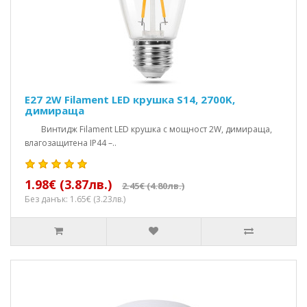
E27 2W Filament LED крушка S14, 2700K,
димираща
Винтидж Filament LED крушка с мощност 2W, димираща,
влагозащитена IP44 –..
1.98€ (3.87лв.)
2.45€ (4.80лв.)
Без данък: 1.65€ (3.23лв.)