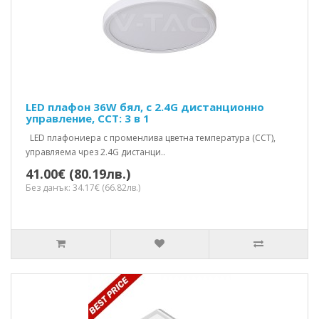
LED плафон 36W бял, с 2.4G дистанционно
управление, CCT: 3 в 1
LED плафониера с променлива цветна температура (CCT),
управляема чрез 2.4G дистанци..
41.00€ (80.19лв.)
Без данък: 34.17€ (66.82лв.)