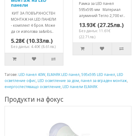
монтаж на LED
Рамка за LED панел
панели
595x595 мм Материал
КИТ ЗА ПОВЪРХНОСТЕН
алуминий Тегло 2,700 кг..
МОНТАЖ НА LED ПАНЕЛИ
13.93€ (27.25лв.)
- комплект 4 броя. Mоже
Без данък: 11.61€
да се използва за&nbs..
(22.71лв.)
5.28€ (10.33лв.)
Без данък: 4.40€ (8.61лв.)
Тагове:
LED панел 40W
,
ELMARK LED панел
,
595x595 LED панел
,
LED
осветление офис
,
LED осветление за дом
,
панел за вграден монтаж
,
енергоспестяващо осветление
,
LED панели ELMARK
Продукти на фокус