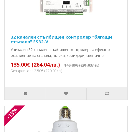
32 канален стълбищен контролер "бягащи
стъпала" ES32-V
Уникален 32-канален стълбищен контролер за ефектно
осветление на стъпала, пътеки, коридори, сценично..
135.00€ (264.04лв.)
148.80€ (291.03лв.)
Без данък: 112.50€ (220.03лв.)
-13%