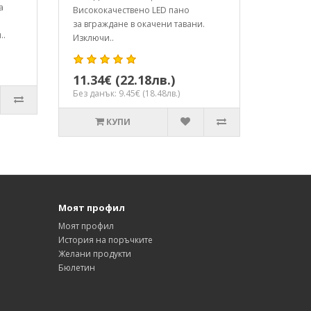
а
Висококачествено LED пано
за вграждане в окачени тавани.
..
Изключи..
11.34€ (22.18лв.)
Без данък: 9.45€ (18.48лв.)
КУПИ
Моят профил
Моят профил
История на поръчките
Желани продукти
Бюлетин