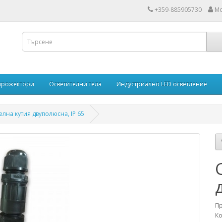
+359-885905730
Мо
прожектори
Осветителни тела
Индустриално LED осветление
лна кутия двуполюсна, IP 65
П
Ко