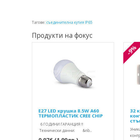
Тагове:
съединителна кутия IP65
Продукти на фокус
-9%
E27 LED крушка 8.5W A60
32 
ТЕРМОПЛАСТИК CREE CHIP
кон
стъ
6 ГОДИНИ ГАРАНЦИЯ !!
Уник
Технически данни: &nb..
конт