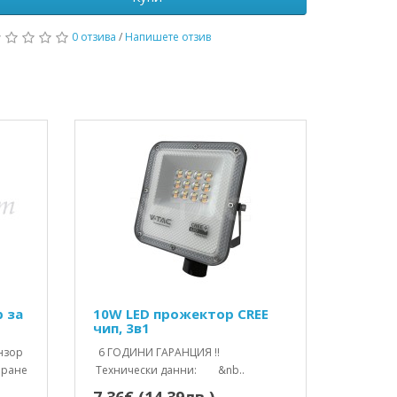
0 отзива
/
Напишете отзив
р за
10W LED прожектор CREE
чип, 3в1
нзор
6 ГОДИНИ ГАРАНЦИЯ !!
иране
Технически данни: &nb..