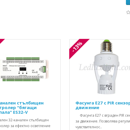
-13%
канален стълбищен
Фасунга Е27 с PIR сензо
тролер "бягащи
движение
пала" ES32-V
Фасунга E27 с вграден PIR се
ален 32-канален стълбищен
за движение. Позволява регул
ролер за ефектно осветление
чувствителнос..