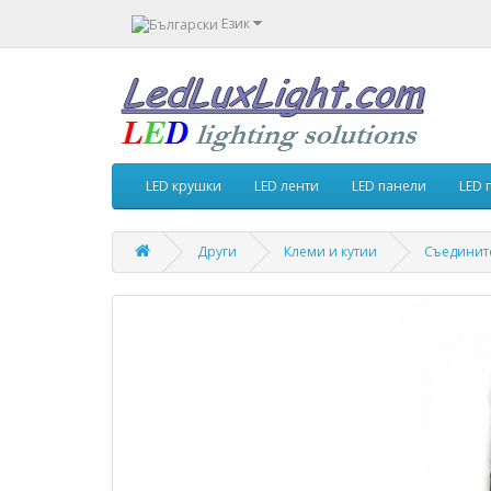
Език
LED крушки
LED ленти
LED панели
LED 
Други
Клеми и кутии
Съедините