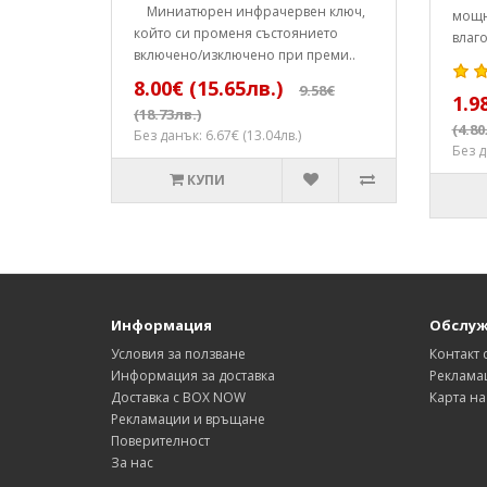
Mиниатюрен инфрачервен ключ,
мощн
който си променя състоянието
влаго
включено/изключено при преми..
8.00€ (15.65лв.)
9.58€
1.9
(18.73лв.)
(4.80
Без данък: 6.67€ (13.04лв.)
Без д
КУПИ
Информация
Обслуж
Условия за ползване
Контакт 
Информация за доставка
Реклама
Доставка с BOX NOW
Карта на
Рекламации и връщане
Поверителност
За нас