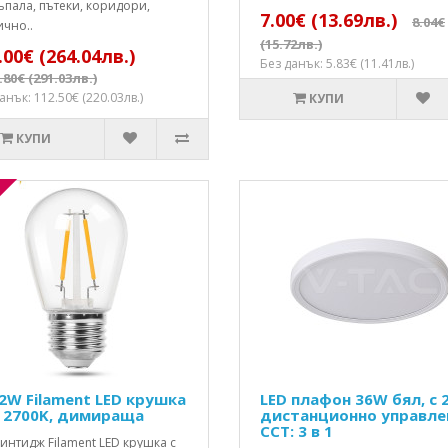
ъпала, пътеки, коридори,
7.00€ (13.69лв.)
8.04€
чно..
(15.72лв.)
.00€ (264.04лв.)
Без данък: 5.83€ (11.41лв.)
.80€ (291.03лв.)
анък: 112.50€ (220.03лв.)
КУПИ
КУПИ
 2W Filament LED крушка
LED плафон 36W бял, с 
, 2700K, димираща
дистанционно управле
CCT: 3 в 1
идж Filament LED крушка с