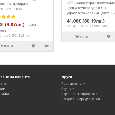
LED плафониера с променлив
ост 2W, димираща,
цветна температура (CCT),
защитена IP44 –..
управляема чрез 2.4G дистанци
41.00€ (80.19лв.)
8€ (3.87лв.)
2.45€
Без данък: 34.17€ (66.82лв.)
лв.)
анък: 1.65€ (3.23лв.)
КУПИ
КУПИ
ване на клиенти
Други
с нас
Производители
ции
Ваучери
 сайта
Партньорска програма
Специални предложения