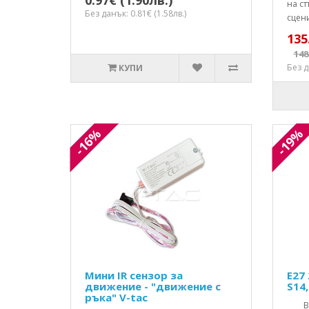
0.97€ (1.90лв.)
на ст
Без данък: 0.81€ (1.58лв.)
сцени
135
148
Без д
КУПИ
-16%
-19%
Мини IR сензор за
E27
движение - "движение с
S14
ръка" V-tac
Винт