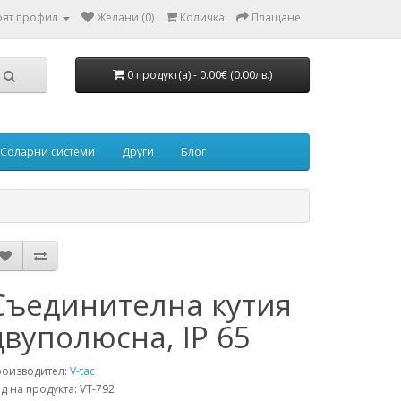
ят профил
Желани (0)
Количка
Плащане
0 продукт(а) - 0.00€ (0.00лв.)
Соларни системи
Други
Блог
Съединителна кутия
двуполюсна, IP 65
роизводител:
V-tac
д на продукта: VT-792