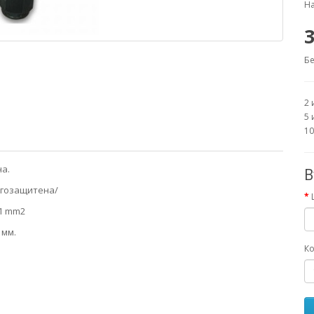
На
3
Бе
2 
5 
10
на
.
В
защитена/
1 mm2
м.
Ко