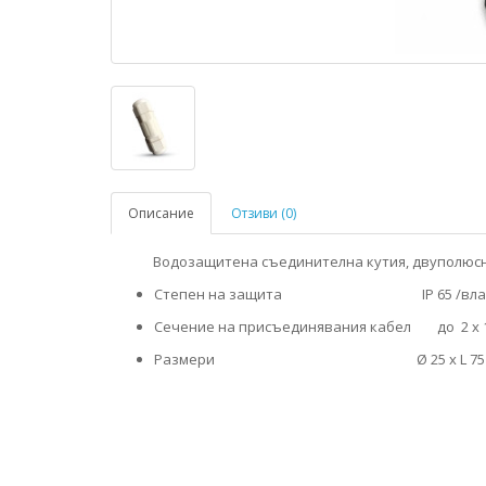
Описание
Отзиви (0)
Водозащитена съединителна кутия, двуполюс
Степен на защита IP 65 /влаго
Сечение на присъединявания кабел до 2 х 
Размери Ø 25 х L 75 м